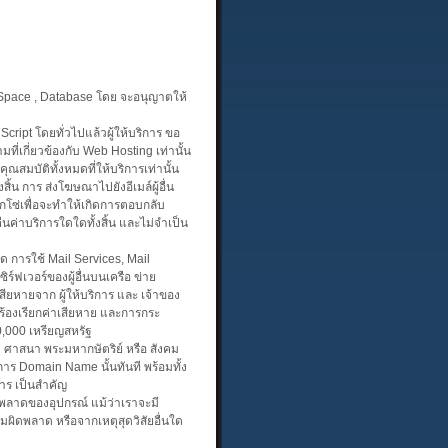
 Space , Database โดย จะอนุญาตให้
 Script โดยทั่วไปแล้วผู้ให้บริการ ขอ
ี่เกี่ยวข้องกับ Web Hosting เท่านั้น
ุณสมบัติทั้งหมดที่ให้บริการเท่านั้น
ิ้น การ ส่งโฆษณาไปยังอีเมล์ผู้อื่น
ลูกโซ่เพื่อจะทำให้เกิดการตอบกลับ
นค่าบริการใดใดทั้งสิ้น และไม่จำเป็น
ด การใช้ Mail Services, Mail
์ฟเวอร์ของผู้อื่นบนเครือ ข่าย
าเสียหายจาก ผู้ให้บริการ และ เจ้าของ
้องร้องเรียกค่าเสียหาย และการกระ
30,000 เหรียญสหรัฐ
ิ ศาสนา พระมหากษัตริย์ หรือ สังคม
ิการ Domain Name นั้นทันที พร้อมทั้ง
ิการ เป็นสำคัญ
ดพลาดของอุปกรณ์ แม้ว่าเราจะมี
มผิดพลาด หรือจากเหตุสุดวิสัยอื่นใด