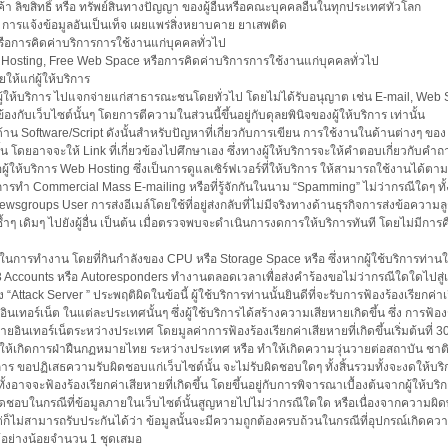
ค้า ลิขสิทธิ์ หรือ ทรัพย์สินทางปัญญา ของผู้อื่นหรือคณะบุคคลอื่นในทุกประเทศทั่วโลก
ง การแจ้งข้อมูลอันเป็นเท็จ เผยแพร่สิ่งหยาบคาย ยาเสพติด
 หรือการคิดค่าบริการการใช้งานแก่บุคคลทั่วไป
Free Hosting, Free Web Space หรือการคิดค่าบริการการใช้งานแก่บุคคลทั่วไป
ให้แก่ผู้ให้บริการ
ู้ให้บริการ ไปแจกจ่ายแก่สาธารณะชนโดยทั่วไป โดยไม่ได้รับอนุญาต เช่น E-mail, Web
้องกับเว็บไซต์นั้นๆ โดยการตีความในส่วนนี้ขึ้นอยู่กับดุลยพินิจของผู้ให้บริการ เท่านั้น
การด้าน Software/Script ดังนั้นสำหรับปัญหาที่เกี่ยวกับการเขียน การใช้งานในด้านต่างๆ ของ
ดยอาจจะให้ Link ที่เกี่ยวข้องไปศึกษาเอง ซึ่งทางผู้ให้บริการจะให้คำตอบเกี่ยวกับคำถามท
อผู้ให้บริการ Web Hosting ซึ่งเป็นการดูแลเซิร์ฟเวอร์ที่ให้บริการ ให้สามารถใช้งานได้ตามค
ริการทำ Commercial Mass E-mailing หรือที่รู้จักกันในนาม “Spamming” ไม่ว่ากรณีใดๆ ทั้งส
 Newsgroups User การส่งอีเมล์โดยใช้ที่อยู่ส่งกลับที่ไม่มีจริงทางด้านธุรกิจการส่งข้อความ
เดิมๆ ไปยังผู้อื่น เป็นต้น เมื่อตรวจพบจะดำเนินการงดการให้บริการทันที โดยไม่มีการคื
ในการทำงาน โดยที่กินกำลังของ CPU หรือ Storage Space หรือ ซึ่งหากผู้ใช้บริการท่านใ
Accounts หรือ Autoresponders ทำงานตลอดเวลาเพื่อส่งคำร้องขอไม่ว่ากรณีใดใดไปสู่เซิร
ง “Attack Server ” ประพฤติผิดในข้อนี้ ผู้ใช้บริการท่านนั้นยินดีที่จะรับการฟ้องร้องเรียกค่
ยอินเทอร์เน็ต ในแต่ละประเทศนั้นๆ ซึ่งผู้ใช้บริการได้สร้างความเสียหายเกิดขึ้น ซึ่ง การฟ
ินเทอร์เน็ตระหว่างประเทศ โดยมูลค่าการฟ้องร้องเรียกค่าเสียหายที่เกิดขึ้นเริ่มต้นที่ 
ก่อให้เกิดการฝ่าฝืนกฏหมายไทย ระหว่างประเทศ หรือ ทำให้เกิดความวุ่นวายต่อสถาบัน ชาต
การ ขอปฏิเสธความรับผิดชอบแก่เว็บไซต์นั้น จะไม่รับผิดชอบใดๆ ทั้งสิ้นรวมทั้งจะงดให้บร
มทั้งอาจจะฟ้องร้องเรียกค่าเสียหายที่เกิดขึ้น โดยขึ้นอยู่กับการพิจารณาเบื้องต้นจากผู้ให้บร
บผิดชอบในกรณีที่ข้อมูลภายในเว็บไซต์นั้นสูญหายไปไม่ว่ากรณีใดใด หรือเนื่องจากความผิ
่ก็ไม่สามารถรับประกันได้ว่า ข้อมูลนั้นจะมีความถูกต้องครบถ้วนในกรณีที่อุปกรณ์เกิดควา
ว้อย่างน้อยจำนวน 1 ชุดเสมอ