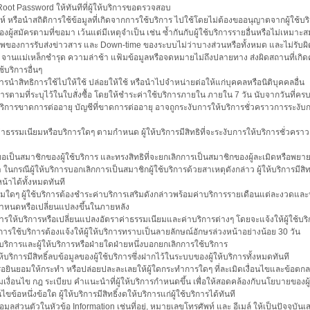
 Root Password ให้ทันทีที่ผู้ให้บริการขอตรวจสอบ
คราะห์ หรือนำสถิติการใช้ข้อมูลที่เกิดจากการใช้บริการ ไปใช้โดยไม่ต้องขออนุญาตจากผู้ใช้บร
ของผู้สมัครตามที่ขอมา เว้นแต่มีเหตุจำเป็น เช่น ซ้ำกันกับผู้ใช้บริการรายอื่นหรือไม่เหมาะส
ภาพของการรับส่งข่าวสาร และ Down-time ของระบบไม่ว่าบางส่วนหรือทั้งหมด และไม่รับผ
ด จานแม่เหล็กชำรุด ความล่าช้า แฟ้มข้อมูลหรือจดหมายไม่ถึงปลายทาง ส่งผิดสถานที่เกิ
้บริการอื่นๆ
ริการนำสิทธิการใช้ไปให้ใช้ ปล่อยให้ใช้ หรือนำไปจำหน่ายต่อให้แก่บุคคลหรือนิติบุคคลอื่น
ริการตามที่ระบุไว้ในใบสั่งซื้อ โดยให้ชำระค่าใช้บริการภายใน ภายใน 7 วัน นับจากวัน
บริการขาดการต่ออายุ บัญชีที่ขาดการต่ออายุ อาจถูกระงับการให้บริการชั่วคราวการระงับการ
ะค่าธรรมเนียมหรือบริการใดๆ ตามกำหนด ผู้ให้บริการมีสิทธิที่จะระงับการให้บริการชั่วครา
การขอเป็นสมาชิกของผู้ใช้บริการ และทรงสิทธิที่จะยกเลิกการเป็นสมาชิกของผู้ละเมิดหรือพย
ในกรณีผู้ให้บริการบอกเลิกการเป็นสมาชิกผู้ใช้บริการด้วยสาเหตุดังกล่าว ผู้ให้บริการมีสิท
น้าได้ทั้งหมดทันที
เสริมใดๆ ผู้ใช้บริการต้องชำระค่าบริการเสริมดังกล่าวพร้อมค่าบริการรายเดือนแต่ละงวดแล
จะกำหนดหรือเปลี่ยนแปลงขึ้นในภายหลัง
ิกการให้บริการหรือเปลี่ยนแปลงอัตราค่าธรรมเนียมและค่าบริการต่างๆ โดยจะแจ้งให้ผู้ใช้บ
การใช้บริการต้องแจ้งให้ผู้ให้บริการทราบเป็นลายลักษณ์อักษรล่วงหน้าอย่างน้อย 30 วัน
ใช้บริการและผู้ให้บริการหรือฝ่ายใดฝ่ายหนึ่งบอกยกเลิกการใช้บริการ
ให้บริการมีสิทธิ์ลบข้อมูลของผู้ใช้บริการซึ่งฝากไว้ในระบบของผู้ให้บริการทั้งหมดทันที
รือยินยอมให้กระทำ หรือปล่อยปละละเลยให้ผู้ใดกระทำการใดๆ ที่ละเมิดเงื่อนไขและข้อตกล
ามเงื่อนไข กฎ ระเบียบ คำแนะนำที่ผู้ให้บริการกำหนดขึ้น เพื่อให้สอดคล้องกับนโยบายของ
ไขข้อหนึ่งข้อใด ผู้ให้บริการมีสิทธิ์งดให้บริการแก่ผู้ใช้บริการได้ทันที
อมูลส่วนตัวในหัวข้อ Information เช่นที่อยู่, หมายเลขโทรศัพท์ และ อีเมล์ ให้เป็นปัจจุบั