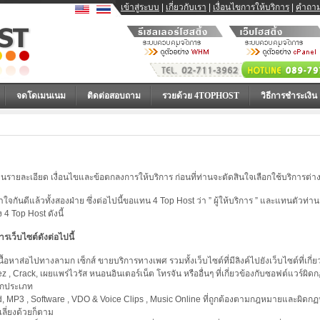
เข้าสู่ระบบ
|
เกี่ยวกับเรา
|
เงื่อนไขการให้บริการ
|
คำถาม
จดโดเมนเนม
ติดต่อสอบถาม
รวยด้วย 4TOPHOST
วิธีการชำระเงิน
านรายละเอียด เงื่อนไขและข้อตกลงการให้บริการ ก่อนที่ท่านจะตัดสินใจเลือกใช้บริการต่า
้าใจกันดีแล้วทั้งสองฝ่าย ซึ่งต่อไปนี้ขอแทน 4 Top Host ว่า ” ผู้ให้บริการ ” และแทนตัวท่านว
4 Top Host ดังนี้
การเว็บไซต์ดังต่อไปนี้
 เนื้อหาส่อไปทางลามก เซ็กส์ ขายบริการทางเพศ รวมทั้งเว็บไซต์ที่มีลิงค์ไปยังเว็บไซต์ที่เกี่
rez , Crack, เผยแพร่ไวรัส หนอนอินเตอร์เน็ต โทรจัน หรืออื่นๆ ที่เกี่ยวข้องกับซอฟต์แวร์ผิ
ทุกประเภท
oad, MP3 , Software , VDO & Voice Clips , Music Online ที่ถูกต้องตามกฎหมายและผิดก
ลี่ยงด้วยก็ตาม