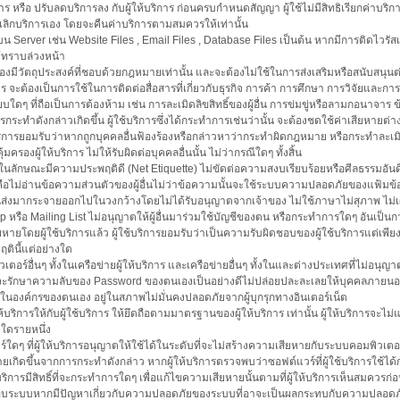
ิการ หรือ ปรับลดบริการลง กับผู้ให้บริการ ก่อนครบกำหนดสัญญา ผู้ใช้ไม่มีสิทธิเรียกค่าบริก
ยกเลิกบริการเอง โดยจะคืนค่าบริการตามสมควรให้เท่านั้น
ยู่บน Server เช่น Website Files , Email Files , Database Files เป็นต้น หากมีการติดไว
ห้ทราบล่วงหน้า
องมีวัตถุประสงค์ที่ชอบด้วยกฎหมายเท่านั้น และจะต้องไม่ใช้ในการส่งเสริมหรือสนับสนุน
 จะต้องเป็นการใช้ในการติดต่อสื่อสารที่เกี่ยวกับธุรกิจ การค้า การศึกษา การวิจัยและก
บใดๆ ที่ถือเป็นการต้องห้าม เช่น การละเมิดลิขสิทธิ์ของผู้อื่น การข่มขู่หรือลามกอนาจาร ข
ระทำดังกล่าวเกิดขึ้น ผู้ใช้บริการซึ่งได้กระทำการเช่นว่านั้น จะต้องชดใช้ค่าเสียหายต่างๆ ที่เ
ใช้บริการยอมรับว่าหากถูกบุคคลอื่นฟ้องร้องหรือกล่าวหาว่ากระทำผิดกฎหมาย หรือกระทำละเม
มครองผู้ให้บริการ ไม่ให้รับผิดต่อบุคคลอื่นนั้น ไม่ว่ากรณีใดๆ ทั้งสิ้น
ารในลักษณะมีความประพฤติดี (Net Etiquette) ไม่ขัดต่อความสงบเรียบร้อยหรือศีลธรรมอัน
วคือไม่อ่านข้อความส่วนตัวของผู้อื่นไม่ว่าข้อความนั้นจะใช้ระบบความปลอดภัยของแฟ้มข้อม
้อื่นส่งมากระจายออกไปในวงกว้างโดยไม่ได้รับอนุญาตจากเจ้าของ ไม่ใช้ภาษาไม่สุภาพ ไม่เผย
รือ Mailing List ไม่อนุญาตให้ผู้อื่นมาร่วมใช้บัญชีของตน หรือกระทำการใดๆ อันเป็นการ
ายโดยผู้ใช้บริการแล้ว ผู้ใช้บริการยอมรับว่าเป็นความรับผิดชอบของผู้ใช้บริการแต่เพียงฝ่
ตินี้แต่อย่างใด
วเตอร์อื่นๆ ทั้งในเครือข่ายผู้ให้บริการ และเครือข่ายอื่นๆ ทั้งในและต่างประเทศที่ไม่อ
าจะรักษาความลับของ Password ของตนเองเป็นอย่างดีไม่ปล่อยปละละเลยให้บุคคลภายนอก 
นองค์กรของตนเอง อยู่ในสภาพไม่มั่นคงปลอดภัยจากผู้บุกรุกทางอินเตอร์เน็ต
้บริการให้กับผู้ใช้บริการ ให้ยึดถือตามมาตรฐานของผู้ให้บริการ เท่านั้น ผู้ให้บริการจะไม่
ใดรายหนึ่ง
์แวร์ใดๆ ที่ผู้ให้บริการอนุญาตให้ใช้ได้ในระดับที่จะไม่สร้างความเสียหายกับระบบคอมพิวเตอร
เกิดขึ้นจากการกระทำดังกล่าว หากผู้ให้บริการตรวจพบว่าซอฟต์แวร์ที่ผู้ใช้บริการใช้ได
้บริการมีสิทธิ์ที่จะกระทำการใดๆ เพื่อแก้ไขความเสียหายนั้นตามที่ผู้ให้บริการเห็นสมควรก่อ
ตรวจสอบระบบหากมีปัญหาเกี่ยวกับความปลอดภัยของระบบที่อาจะเป็นผลกระทบกับความปลอดภั